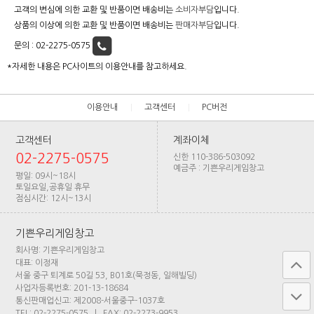
고객의 변심에 의한 교환 및 반품이면 배송비는
소비자부담
입니다.
상품의 이상에 의한 교환 및 반품이면 배송비는
판매자부담
입니다.
문의 :
02-2275-0575
*자세한 내용은 PC사이트의 이용안내를 참고하세요.
이용안내
고객센터
PC버전
고객센터
계좌이체
02-2275-0575
신한 110-386-503092
예금주 : 기쁜우리게임창고
평일: 09시~18시
토일요일,공휴일 휴무
점심시간: 12시~13시
기쁜우리게임창고
회사명: 기쁜우리게임창고
대표: 이정재
서울 중구 퇴계로 50길 53, B01호(묵정동, 일해빌딩)
사업자등록번호: 201-13-18684
통신판매업신고: 제2008-서울중구-1037호
TEL: 02-2275-0575 | FAX: 02-2273-9953