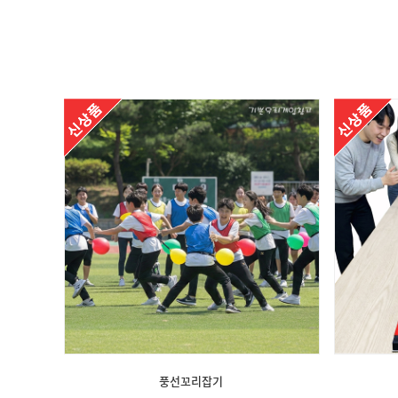
풍선꼬리잡기