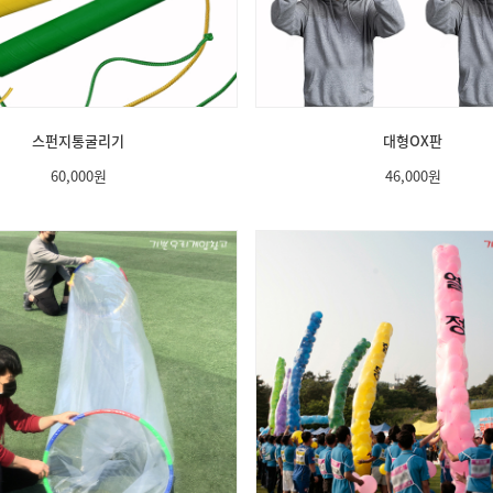
스펀지통굴리기
대형OX판
60,000
원
46,000
원