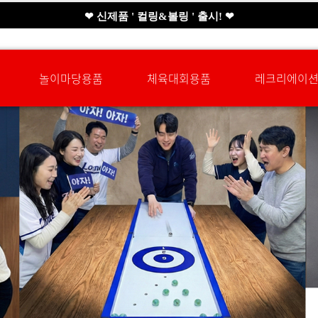
❤ 신제품 ' 컬링&볼링 ' 출시! ❤
신제품 ' 풍선꼬리잡기'게임 출시!
신규회원 HAPPY EVENT 적립금 5,000원 증정
놀이마당용품
체육대회용품
레크리에이
❤ 신제품 ' 컬링&볼링 ' 출시! ❤