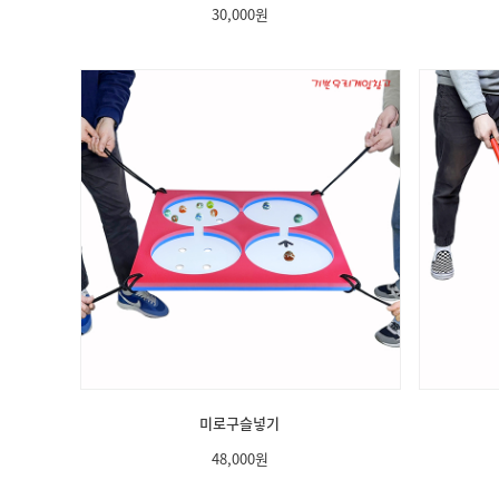
30,000
원
미로구슬넣기
48,000
원