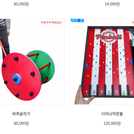
80,000
원
14,000
원
바퀴굴리기
다이나믹핀볼
80,000
원
120,000
원