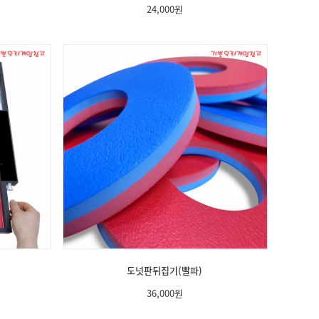
24,000
원
도넛판뒤집기(빨파)
36,000
원