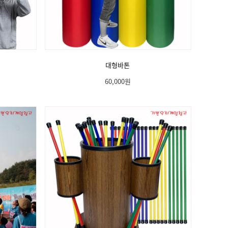
대형바톤
60,000
원