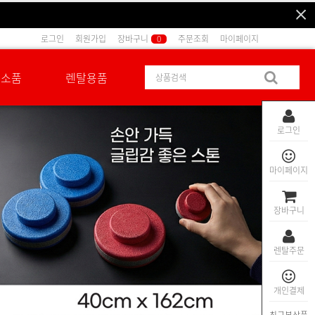
로그인
회원가입
장바구니
0
주문조회
마이페이지
션소품
렌탈용품
로그인
마이페이지
장바구니
렌탈주문
개인결제