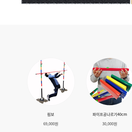
과자따먹기
OX양
39,000
원
12,00