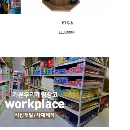
3단투호
110,000
원