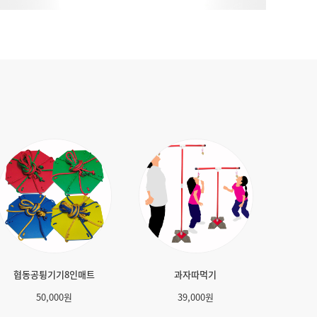
별판뒤집기(빨파)
고리걸기
42,000
원
50,000
원