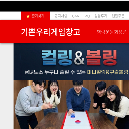
즐겨찾기
공지사항
Q&A
FAQ
상품후기
렌탈주문
기쁜우리게임창고
명랑운동회용품