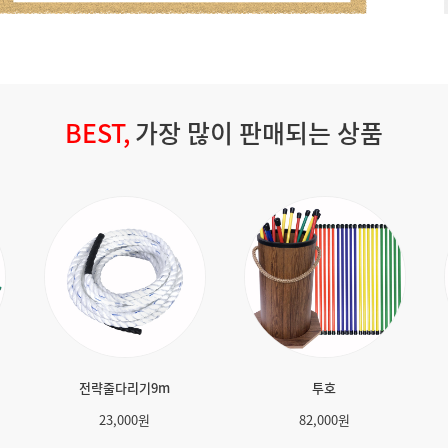
BEST,
가장 많이 판매되는 상품
면피켓
풍선터뜨리기
2인3각 로프형
0
원
18,000
원
3,600
원