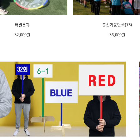
터널통과
풍선기둥단색(75)
32,000
원
36,000
원