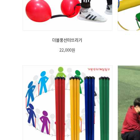
더블풍선터뜨리기
22,000
원