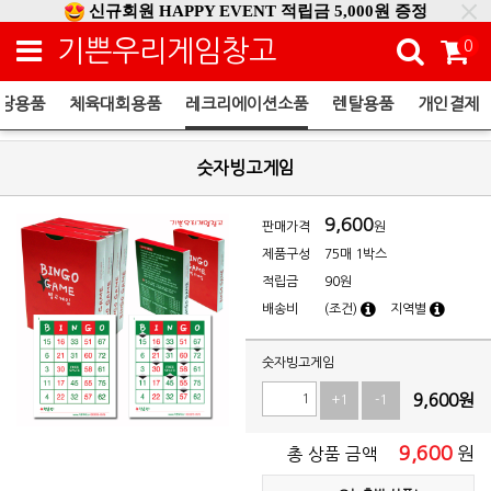
신규회원 HAPPY EVENT 적립금 5,000원 증정
❤ 신제품 ' 컬링&볼링 ' 출시! ❤
기쁜우리게임창고
0
당용품
체육대회용품
레크리에이션소품
렌탈용품
개인결제
레크리에이션소품
숫자빙고게임
9,600
판매가격
원
제품구성
75매 1박스
적립금
90원
배송비
(조건)
지역별
숫자빙고게임
9,600
원
+1
-1
9,600
원
총 상품 금액