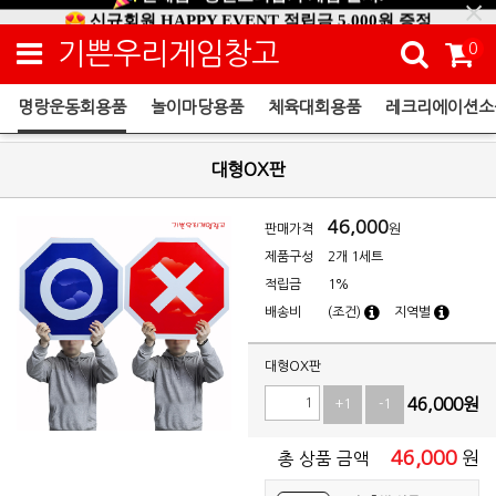
신규회원 HAPPY EVENT 적립금 5,000원 증정
❤ 신제품 ' 컬링&볼링 ' 출시! ❤
기쁜우리게임창고
0
명랑운동회용품
놀이마당용품
체육대회용품
레크리에이션소
명랑운동회용품
대형OX판
46,000
판매가격
원
제품구성
2개 1세트
적립금
1%
배송비
(조건)
지역별
대형OX판
46,000
원
+1
-1
46,000
원
총 상품 금액