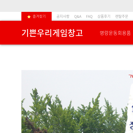
즐겨찾기
공지사항
Q&A
FAQ
상품후기
렌탈주문
기쁜우리게임창고
명랑운동회용품