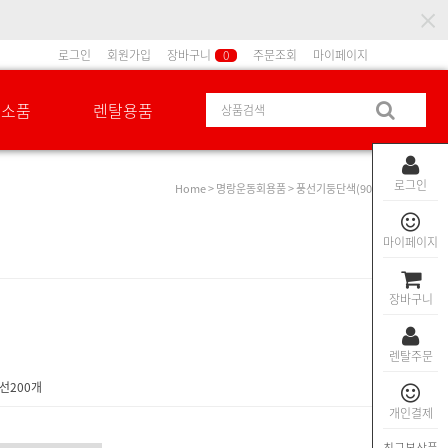
로그인
회원가입
장바구니
0
주문조회
마이페이지
션소품
렌탈용품
로그인
Home
>
명랑운동회용품
> 풍선기둥단색(90)
마이페이지
장바구니
렌탈주문
선200개
개인결제