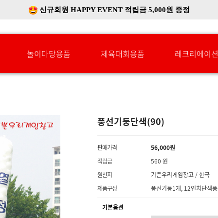
신규회원 HAPPY EVENT 적립금 5,000원 증정
❤ 신제품 ' 컬링&볼링 ' 출시! ❤
놀이마당용품
체육대회용품
레크리에이
풍선기둥단색(90)
판매가격
56,000원
적립금
560 원
원산지
기쁜우리게임창고 / 한국
제품구성
풍선기둥1개, 12인치단색풍
기본옵션