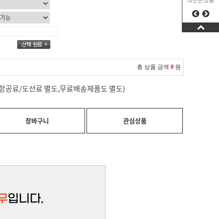
최근본상품
총 상품 금액
0
원
료(항공료/도선료 별도,무료배송제품도 별도)
장바구니
관심상품