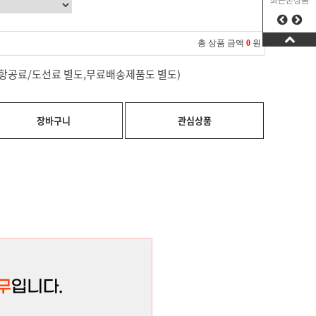
최근본상품
총 상품 금액
0
원
료(항공료/도선료 별도,무료배송제품도 별도)
장바구니
관심상품