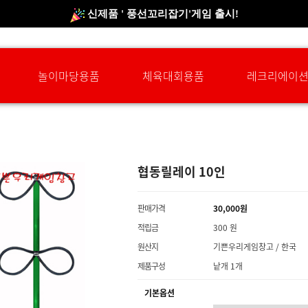
신제품 ' 풍선꼬리잡기'게임 출시!
신규회원 HAPPY EVENT 적립금 5,000원 증정
❤ 신제품 ' 컬링&볼링 ' 출시! ❤
놀이마당용품
체육대회용품
레크리에이
협동릴레이 10인
판매가격
30,000원
적립금
300 원
원산지
기쁜우리게임창고 / 한국
제품구성
낱개 1개
기본옵션