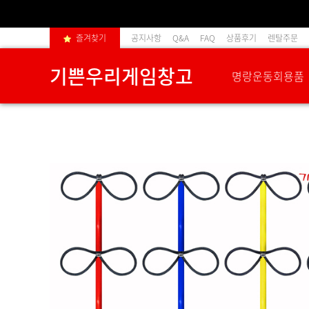
즐겨찾기
공지사항
Q&A
FAQ
상품후기
렌탈주문
기쁜우리게임창고
명랑운동회용품