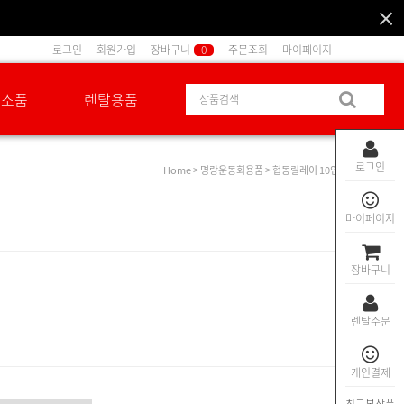
로그인
회원가입
장바구니
0
주문조회
마이페이지
션소품
렌탈용품
로그인
Home
>
명랑운동회용품
> 협동릴레이 10인
마이페이지
장바구니
렌탈주문
개인결제