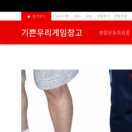
즐겨찾기
공지사항
Q&A
FAQ
상품후기
렌탈주문
기쁜우리게임창고
명랑운동회용품