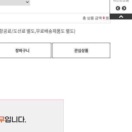
최근본상품
총 상품 금액
0
원
료(항공료/도선료 별도,무료배송제품도 별도)
장바구니
관심상품