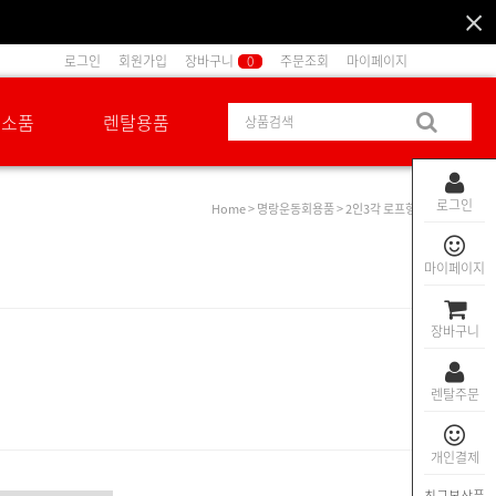
로그인
회원가입
장바구니
0
주문조회
마이페이지
션소품
렌탈용품
로그인
Home
>
명랑운동회용품
> 2인3각 로프형
마이페이지
장바구니
렌탈주문
개인결제