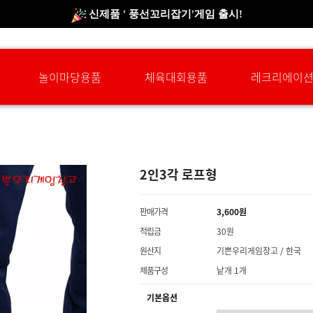
신규회원 HAPPY EVENT 적립금 5,000원 증정
❤ 신제품 ' 컬링&볼링 ' 출시! ❤
놀이마당용품
체육대회용품
레크리에이
2인3각 로프형
판매가격
3,600원
적립금
30원
원산지
기쁜우리게임창고 / 한국
제품구성
낱개 1개
기본옵션