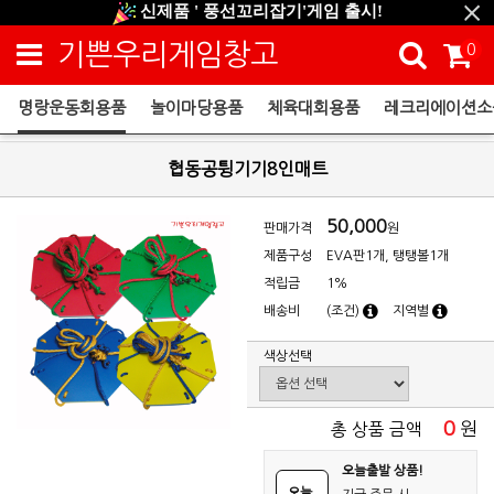
신제품 ' 풍선꼬리잡기'게임 출시!
신규회원 HAPPY EVENT 적립금 5,000원 증정
기쁜우리게임창고
0
❤ 신제품 ' 컬링&볼링 ' 출시! ❤
명랑운동회용품
놀이마당용품
체육대회용품
레크리에이션소
명랑운동회용품
협동공튕기기8인매트
50,000
판매가격
원
제품구성
EVA판1개, 탱탱볼1개
적립금
1%
배송비
(조건)
지역별
색상선택
0
원
총 상품 금액
오늘출발 상품!
오늘