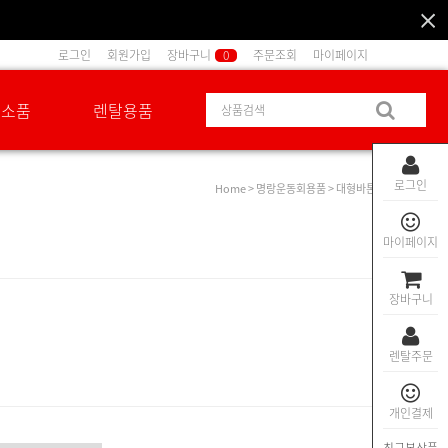
로그인
회원가입
장바구니
0
주문조회
마이페이지
션소품
렌탈용품
로그인
Home
>
명랑운동회용품
> 대형바톤
마이페이지
장바구니
렌탈주문
개인결제