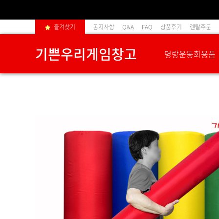
즐겨찾기
공지사항
Q&A
FAQ
상품후기
렌탈주문
기쁜우리게임창고
명랑운동회용품