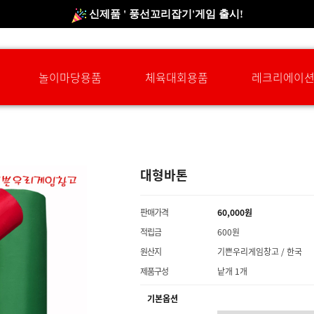
신규회원 HAPPY EVENT 적립금 5,000원 증정
❤ 신제품 ' 컬링&볼링 ' 출시! ❤
놀이마당용품
체육대회용품
레크리에이
대형바톤
판매가격
60,000원
적립금
600원
원산지
기쁜우리게임창고 / 한국
제품구성
낱개 1개
기본옵션