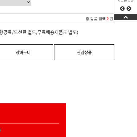
최근본상품
총 상품 금액
0
원
료(항공료/도선료 별도,무료배송제품도 별도)
장바구니
관심상품