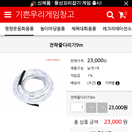
신제품 ' 풍선꼬리잡기'게임 출시!
신규회원 HAPPY EVENT 적립금 5,000원 증정
기쁜우리게임창고
0
❤ 신제품 ' 컬링&볼링 ' 출시! ❤
명랑운동회용품
놀이마당용품
체육대회용품
레크리에이션소
명랑운동회용품
전략줄다리기9m
23,000
판매가격
원
제품구성
낱개1개
적립금
1%
배송비
(조건)
지역별
전략줄다리기9m
23,000
원
+1
-1
23,000
원
총 상품 금액