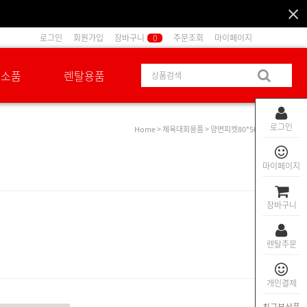
로그인
회원가입
장바구니
0
주문조회
마이페이지
션소품
렌탈용품
로그인
Home
>
체육대회용품
> 양면피켓80*50
마이페이지
장바구니
렌탈주문
개인결제