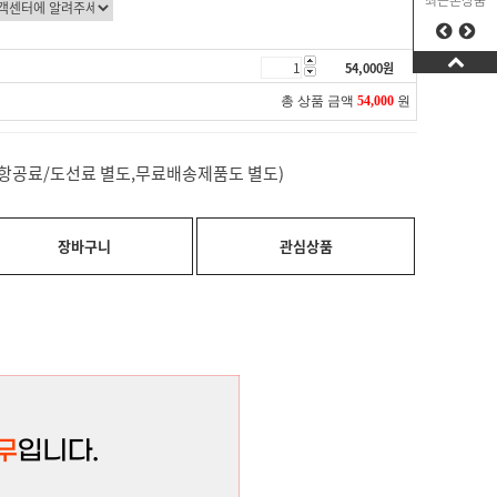
최근본상품
54,000
원
총 상품 금액
54,000
원
료(항공료/도선료 별도,무료배송제품도 별도)
장바구니
관심상품