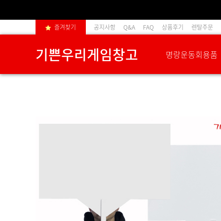
즐겨찾기
공지사항
Q&A
FAQ
상품후기
렌탈주문
기쁜우리게임창고
명랑운동회용품