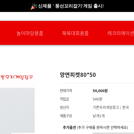
신규회원 HAPPY EVENT 적립금 5,000원 증정
❤ 신제품 ' 컬링&볼링 ' 출시! ❤
놀이마당용품
체육대회용품
레크리에이
양면피켓80*50
판매가격
54,000원
적립금
540원
원산지
기쁜우리게임창고 / 한국
제품구성
낱개1개
추가옵션
(추가 구매를 원하시면 선택하세요)