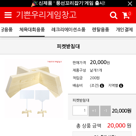
신제품 ' 풍선꼬리잡기'게임 출시!
신규회원 HAPPY EVENT 적립금 5,000원 증정
기쁜우리게임창고
0
❤ 신제품 ' 컬링&볼링 ' 출시! ❤
당용품
체육대회용품
레크리에이션소품
렌탈용품
개인결제
체육대회용품
피켓받침대
20,000
판매가격
원
제품구성
낱개1개
적립금
200원
배송비
(조건)
지역별
피켓받침대
20,000
원
+1
-1
20,000
원
총 상품 금액