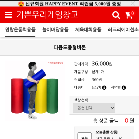
신규회원 HAPPY EVENT 적립금 5,000원 증정
❤ 신제품 ' 컬링&볼링 ' 출시! ❤
기쁜우리게임창고
0
명랑운동회용품
놀이마당용품
체육대회용품
레크리에이션소
명랑운동회용품
다용도중형바톤
36,000
판매가격
원
제품구성
낱개1개
적립금
360원
배송비
(조건)
지역별
색상선택
0
원
총 상품 금액
오늘출발 상품!
오늘