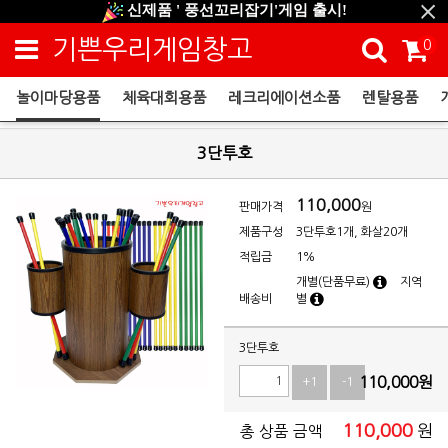
신제품 ' 풍선꼬리잡기'게임 출시!
신규회원 HAPPY EVENT 적립금 5,000원 증정
기쁜우리게임창고
0
❤ 신제품 ' 컬링&볼링 ' 출시! ❤
놀이마당용품
체육대회용품
레크리에이션소품
렌탈용품
놀이마당용품
3단투호
110,000
판매가격
원
제품구성
3단투호1개, 화살20개
적립금
1%
개별(단품무료)
지역
배송비
별
3단투호
110,000
원
+1
-1
110,000
원
총 상품 금액