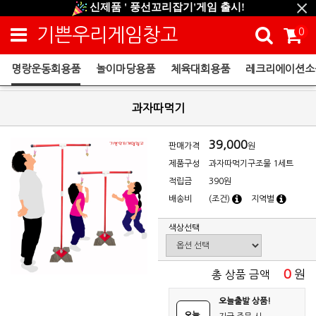
신제품 ' 풍선꼬리잡기'게임 출시!
신규회원 HAPPY EVENT 적립금 5,000원 증정
기쁜우리게임창고
0
❤ 신제품 ' 컬링&볼링 ' 출시! ❤
명랑운동회용품
놀이마당용품
체육대회용품
레크리에이션소
명랑운동회용품
과자따먹기
39,000
판매가격
원
제품구성
과자따먹기구조물 1세트
적립금
390원
배송비
(조건)
지역별
색상선택
0
원
총 상품 금액
오늘출발 상품!
오늘