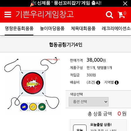
신제품 ' 풍선꼬리잡기'게임 출시!
신규회원 HAPPY EVENT 적립금 5,000원 증정
기쁜우리게임창고
0
❤ 신제품 ' 컬링&볼링 ' 출시! ❤
명랑운동회용품
놀이마당용품
체육대회용품
레크리에이션소
명랑운동회용품
협동공튕기기4인
38,000
판매가격
원
제품구성
판1개, 탱탱볼1개
적립금
380원
배송비
(조건)
지역별
색상선택
0
원
총 상품 금액
오늘출발 상품!
오늘