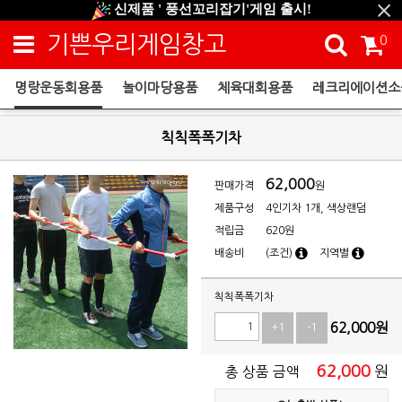
신제품 ' 풍선꼬리잡기'게임 출시!
신규회원 HAPPY EVENT 적립금 5,000원 증정
기쁜우리게임창고
0
❤ 신제품 ' 컬링&볼링 ' 출시! ❤
명랑운동회용품
놀이마당용품
체육대회용품
레크리에이션소
명랑운동회용품
칙칙폭폭기차
62,000
판매가격
원
제품구성
4인기차 1개, 색상랜덤
적립금
620원
배송비
(조건)
지역별
칙칙폭폭기차
62,000
원
+1
-1
62,000
원
총 상품 금액