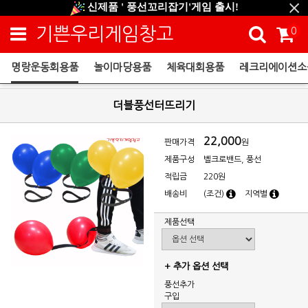
신제품 ' 풍선꼬리잡기'게임 출시!
신규회원 HAPPY EVENT 적립금 5,000원 증정
기쁜우리게임창고
0
❤ 신제품 ' 컬링&볼링 ' 출시! ❤
명랑운동회용품
놀이마당용품
체육대회용품
레크리에이션소
명랑운동회용품
더블풍선터뜨리기
22,000
판매가격
원
제품구성
벨크로밴드, 풍선
적립금
220원
배송비
(조건)
지역별
제품선택
+ 추가 옵션 선택
풍선추가
구입