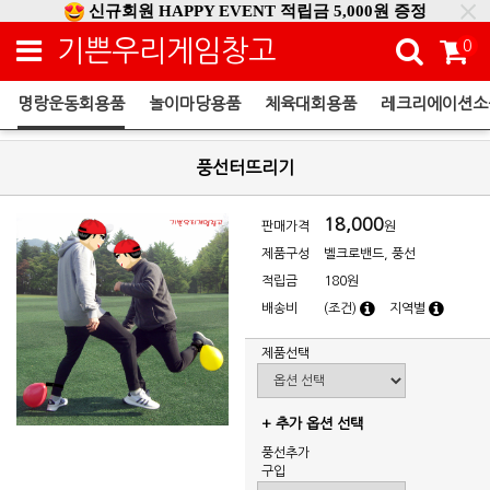
신규회원 HAPPY EVENT 적립금 5,000원 증정
❤ 신제품 ' 컬링&볼링 ' 출시! ❤
기쁜우리게임창고
0
명랑운동회용품
놀이마당용품
체육대회용품
레크리에이션소
명랑운동회용품
풍선터뜨리기
18,000
판매가격
원
제품구성
벨크로밴드, 풍선
적립금
180원
배송비
(조건)
지역별
제품선택
+ 추가 옵션 선택
풍선추가
구입