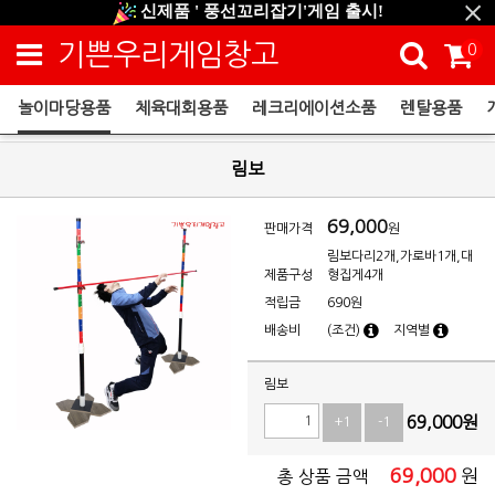
신제품 ' 풍선꼬리잡기'게임 출시!
신규회원 HAPPY EVENT 적립금 5,000원 증정
기쁜우리게임창고
0
❤ 신제품 ' 컬링&볼링 ' 출시! ❤
놀이마당용품
체육대회용품
레크리에이션소품
렌탈용품
놀이마당용품
림보
69,000
판매가격
원
림보다리2개,가로바1개,대
제품구성
형집게4개
적립금
690원
배송비
(조건)
지역별
림보
69,000
원
+1
-1
69,000
원
총 상품 금액