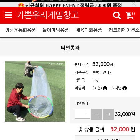
신규회원 HAPPY EVENT 적립금 5,000원 증정
❤ 신제품 ' 컬링&볼링 ' 출시! ❤
기쁜우리게임창고
0
명랑운동회용품
놀이마당용품
체육대회용품
레크리에이션소
명랑운동회용품
터널통과
32,000
판매가격
원
제품구성
투명터널 1개
적립금
1%
배송비
(조건)
지역별
터널통과
32,000
원
+1
-1
32,000
원
총 상품 금액