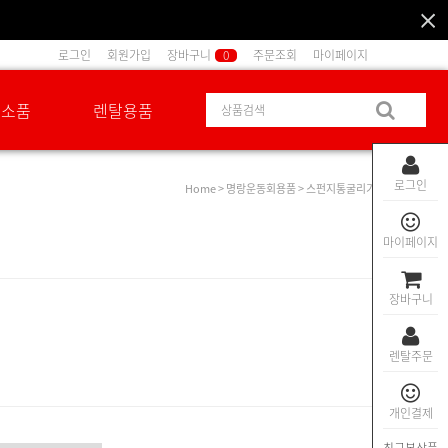
로그인
회원가입
장바구니
0
주문조회
마이페이지
션소품
렌탈용품
로그인
Home
>
명랑운동회용품
> 스펀지통굴리기
마이페이지
장바구니
렌탈주문
개인결제