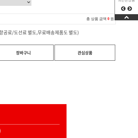
최근본상품
총 상품 금액
0
원
료(항공료/도선료 별도,무료배송제품도 별도)
장바구니
관심상품