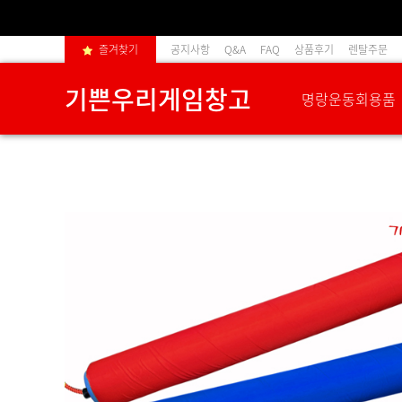
즐겨찾기
공지사항
Q&A
FAQ
상품후기
렌탈주문
기쁜우리게임창고
명랑운동회용품