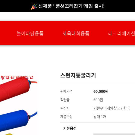
신규회원 HAPPY EVENT 적립금 5,000원 증정
❤ 신제품 ' 컬링&볼링 ' 출시! ❤
놀이마당용품
체육대회용품
레크리에이
스펀지통굴리기
판매가격
60,000원
적립금
600원
원산지
기쁜우리게임창고 / 한국
제품구성
낱개 1개
기본옵션