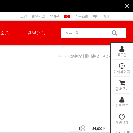
로그인
회원가입
장바구니
0
주문조회
마이페이지
션소품
렌탈용품
로그인
Home
>
놀이마당용품
> 챔피언고리걸기
마이페이지
장바구니
렌탈주문
개인결제
54,000
원