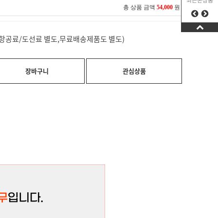
최근본상품
총 상품 금액
54,000
원
료(항공료/도선료 별도,무료배송제품도 별도)
장바구니
관심상품