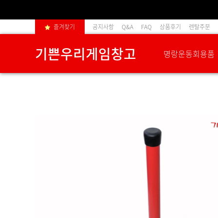
즐겨찾기
공지사항
Q&A
FAQ
상품후기
렌탈주문
기쁜우리게임창고
명랑운동회용품