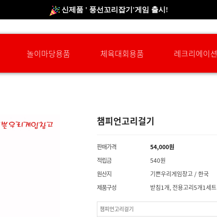
신규회원 HAPPY EVENT 적립금 5,000원 증정
❤ 신제품 ' 컬링&볼링 ' 출시! ❤
놀이마당용품
체육대회용품
레크리에이
챔피언고리걸기
판매가격
54,000
원
적립금
540원
원산지
기쁜우리게임창고 / 한국
제품구성
받침1개, 전용고리5개1세트
챔피언고리걸기