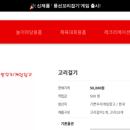
신제품 ' 풍선꼬리잡기'게임 출시!
신규회원 HAPPY EVENT 적립금 5,000원 증정
❤ 신제품 ' 컬링&볼링 ' 출시! ❤
놀이마당용품
체육대회용품
레크리에이
고리걸기
판매가격
50,000원
적립금
500 원
원산지
기쁜우리게임창고 / 한국
제품구성
고리걸이1개, 고리10개
기본옵션