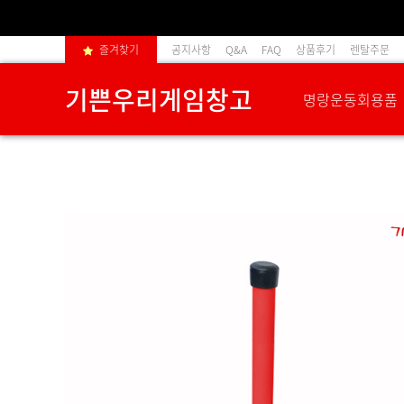
즐겨찾기
공지사항
Q&A
FAQ
상품후기
렌탈주문
기쁜우리게임창고
명랑운동회용품