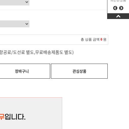
최근본상품
총 상품 금액
0
원
료(항공료/도선료 별도,무료배송제품도 별도)
장바구니
관심상품