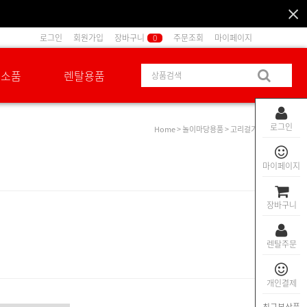
로그인
회원가입
장바구니
0
주문조회
마이페이지
션소품
렌탈용품
로그인
Home
>
놀이마당용품
> 고리걸기
마이페이지
장바구니
렌탈주문
개인결제