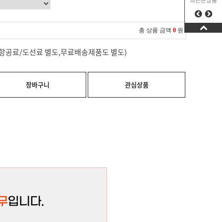
최근본상품
총 상품 금액
0
원
료(항공료/도선료 별도,무료배송제품도 별도)
장바구니
관심상품