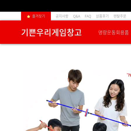
즐겨찾기
공지사항
Q&A
FAQ
상품후기
렌탈주문
기쁜우리게임창고
명랑운동회용품