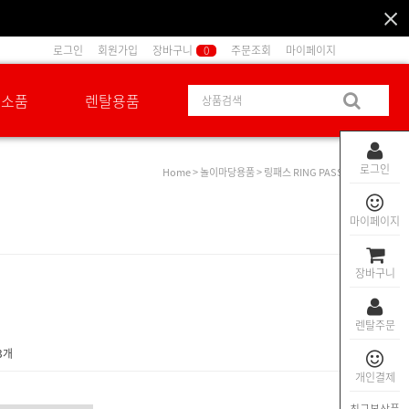
로그인
회원가입
장바구니
0
주문조회
마이페이지
션소품
렌탈용품
로그인
Home
>
놀이마당용품
> 링패스 RING PASS
마이페이지
장바구니
렌탈주문
3개
개인결제