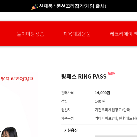
신규회원 HAPPY EVENT 적립금 5,000원 증정
❤ 신제품 ' 컬링&볼링 ' 출시! ❤
놀이마당용품
체육대회용품
레크리에이
링패스 RING PASS
판매가격
14,000원
적립금
140 원
원산지
기쁜우리게임창고/한국
제품구성
막대파이프7개, 원형매트링
기본옵션