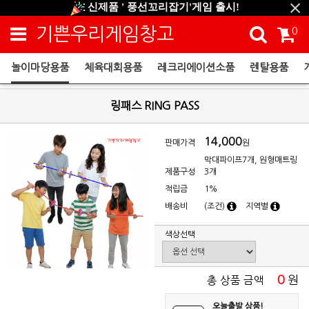
신제품 ' 풍선꼬리잡기'게임 출시!
신규회원 HAPPY EVENT 적립금 5,000원 증정
기쁜우리게임창고
0
❤ 신제품 ' 컬링&볼링 ' 출시! ❤
놀이마당용품
체육대회용품
레크리에이션소품
렌탈용품
놀이마당용품
링패스 RING PASS
14,000
판매가격
원
막대파이프7개, 원형매트링
제품구성
3개
적립금
1%
배송비
(조건)
지역별
색상선택
0
원
총 상품 금액
오늘출발 상품!